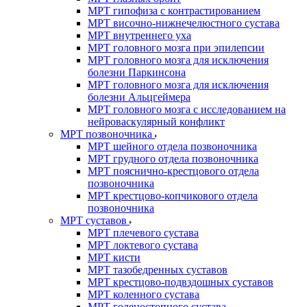
МРТ гипофиза с контрастированием
МРТ височно-нижнечелюстного сустава
МРТ внутреннего уха
МРТ головного мозга при эпилепсии
МРТ головного мозга для исключения
болезни Паркинсона
МРТ головного мозга для исключения
болезни Альцгеймера
МРТ головного мозга с исследованием на
нейроваскулярный конфликт
МРТ позвоночника
МРТ шейного отдела позвоночника
МРТ грудного отдела позвоночника
МРТ пояснично-крестцового отдела
позвоночника
МРТ крестцово-копчикового отдела
позвоночника
МРТ суставов
МРТ плечевого сустава
МРТ локтевого сустава
МРТ кисти
МРТ тазобедренных суставов
МРТ крестцово-подвздошных суставов
МРТ коленного сустава
МРТ голеностопного сустава