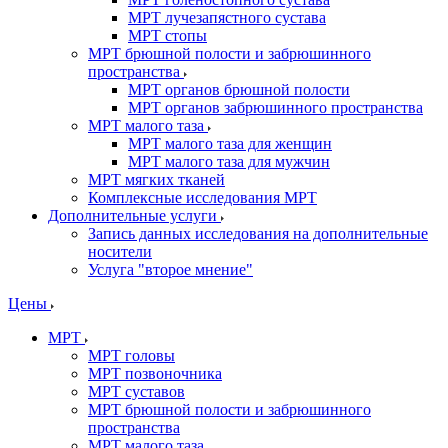
МРТ лучезапястного сустава
МРТ стопы
МРТ брюшной полости и забрюшинного
пространства
МРТ органов брюшной полости
МРТ органов забрюшинного пространства
МРТ малого таза
МРТ малого таза для женщин
МРТ малого таза для мужчин
МРТ мягких тканей
Комплексные исследования МРТ
Дополнительные услуги
Запись данных исследования на дополнительные
носители
Услуга "второе мнение"
Цены
МРТ
МРТ головы
МРТ позвоночника
МРТ суставов
МРТ брюшной полости и забрюшинного
пространства
МРТ малого таза