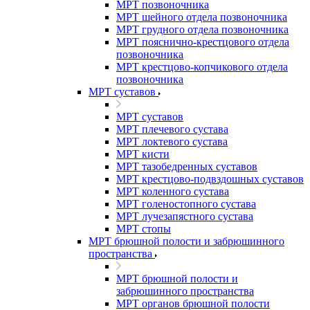
МРТ позвоночника
МРТ шейного отдела позвоночника
МРТ грудного отдела позвоночника
МРТ пояснично-крестцового отдела
позвоночника
МРТ крестцово-копчикового отдела
позвоночника
МРТ суставов
МРТ суставов
МРТ плечевого сустава
МРТ локтевого сустава
МРТ кисти
МРТ тазобедренных суставов
МРТ крестцово-подвздошных суставов
МРТ коленного сустава
МРТ голеностопного сустава
МРТ лучезапястного сустава
МРТ стопы
МРТ брюшной полости и забрюшинного
пространства
МРТ брюшной полости и
забрюшинного пространства
МРТ органов брюшной полости