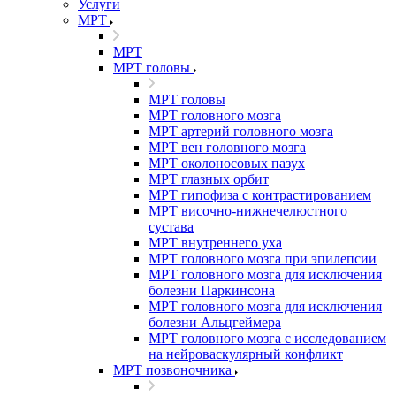
Услуги
МРТ
МРТ
МРТ головы
МРТ головы
МРТ головного мозга
МРТ артерий головного мозга
МРТ вен головного мозга
МРТ околоносовых пазух
МРТ глазных орбит
МРТ гипофиза с контрастированием
МРТ височно-нижнечелюстного
сустава
МРТ внутреннего уха
МРТ головного мозга при эпилепсии
МРТ головного мозга для исключения
болезни Паркинсона
МРТ головного мозга для исключения
болезни Альцгеймера
МРТ головного мозга с исследованием
на нейроваскулярный конфликт
МРТ позвоночника