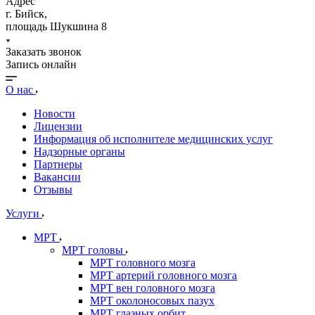
Адрес
г. Бийск,
площадь Шукшина 8
Заказать звонок
Запись онлайн
О нас
Новости
Лицензии
Информация об исполнителе медицинских услуг
Надзорные органы
Партнеры
Вакансии
Отзывы
Услуги
МРТ
МРТ головы
МРТ головного мозга
МРТ артерий головного мозга
МРТ вен головного мозга
МРТ околоносовых пазух
МРТ глазных орбит