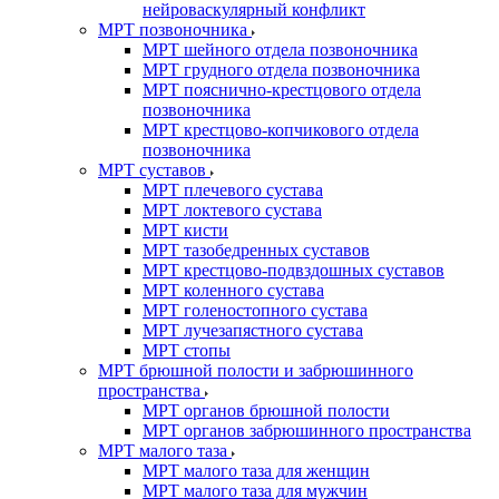
нейроваскулярный конфликт
МРТ позвоночника
МРТ шейного отдела позвоночника
МРТ грудного отдела позвоночника
МРТ пояснично-крестцового отдела
позвоночника
МРТ крестцово-копчикового отдела
позвоночника
МРТ суставов
МРТ плечевого сустава
МРТ локтевого сустава
МРТ кисти
МРТ тазобедренных суставов
МРТ крестцово-подвздошных суставов
МРТ коленного сустава
МРТ голеностопного сустава
МРТ лучезапястного сустава
МРТ стопы
МРТ брюшной полости и забрюшинного
пространства
МРТ органов брюшной полости
МРТ органов забрюшинного пространства
МРТ малого таза
МРТ малого таза для женщин
МРТ малого таза для мужчин