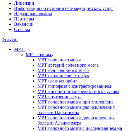
Лицензии
Информация об исполнителе медицинских услуг
Надзорные органы
Партнеры
Вакансии
Отзывы
Услуги
МРТ
МРТ головы
МРТ головного мозга
МРТ артерий головного мозга
МРТ вен головного мозга
МРТ околоносовых пазух
МРТ глазных орбит
МРТ гипофиза с контрастированием
МРТ височно-нижнечелюстного сустава
МРТ внутреннего уха
МРТ головного мозга при эпилепсии
МРТ головного мозга для исключения
болезни Паркинсона
МРТ головного мозга для исключения
болезни Альцгеймера
МРТ головного мозга с исследованием на